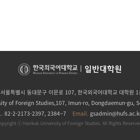
|
일반대학원
0 서울특별시 동대문구 이문로 107, 한국외국어대학교 대학원 
ity of Foreign Studies,107, Imun-ro, Dongdaemun-gu, S
L.
82-2-2173-2397, 2384~7
Email.
gsadmin@hufs.ac.k
opyright ⓒ Hankuk University of Foreign Studies. All Rights Reserve