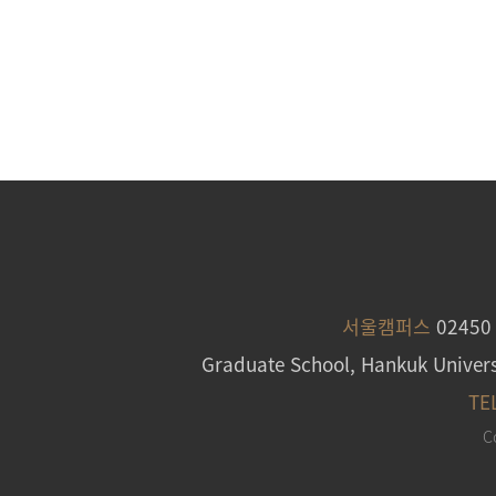
서울캠퍼스
0245
Graduate School, Hankuk Univers
TE
C