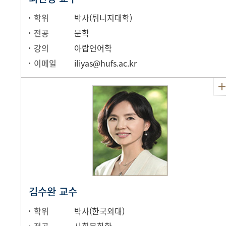
학위
박사(튀니지대학)
전공
문학
강의
아랍언어학
이메일
iliyas@hufs.ac.kr
김수완 교수
학위
박사(한국외대)