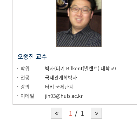
오종진 교수
학위
박사(터키 Bilkent(빌켄트) 대학교)
전공
국제관계학박사
강의
터키 국제관계
이메일
jin93@hufs.ac.kr
1
1