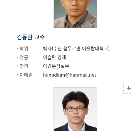
김동환 교수
학위
박사(수단 움두르만 이슬람대학교)
전공
이슬람 경제
강의
아랍통상실무
이메일
hamidkim@hanmail.net