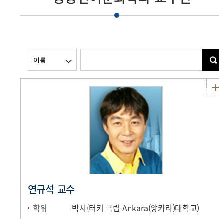
연규석 교수
학위
박사(터키 국립 Ankara(앙카라)대학교)