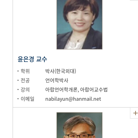
윤은경 교수
학위
박사(한국외대)
전공
언어학박사
강의
아랍언어학개론, 아랍어교수법
이메일
nabilayun@hanmail.net