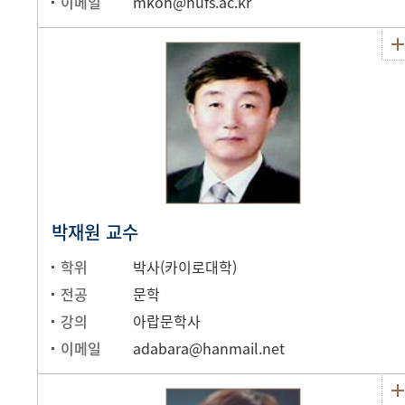
이메일
mkoh@hufs.ac.kr
박재원 교수
학위
박사(카이로대학)
전공
문학
강의
아랍문학사
이메일
adabara@hanmail.net