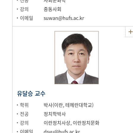
전공
사회문화학
강의
중동사회
이메일
suwan@hufs.ac.kr
유달승 교수
학위
박사(이란, 테헤란대학교)
전공
정치학박사
강의
이란정치사상, 이란정치문화
이메일
dsyu@hufs.ac.kr