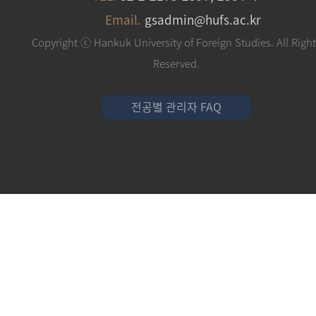
Email.
gsadmin@hufs.ac.kr
Copyright ⓒ Hankuk University of Foreign Studies. All Righ
Reserved.
전공별 관리자 FAQ