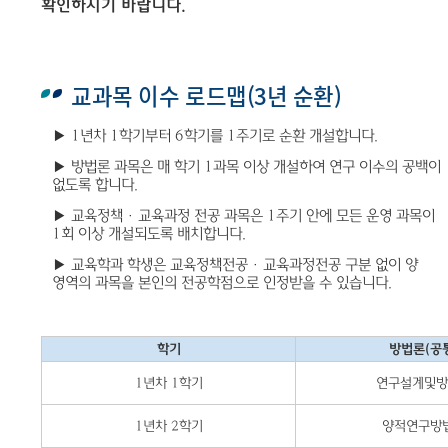
확인하시기
바랍니다.
교과목 이수 로드맵(3년 순환)
▶ 1
년차
1
학기부터
6
학기를
1
주기로
순환
개설합니다
.
▶
방법론
과목은
매
학기
1
과목
이상
개설하여
연구
이수의
공백이
없도록
합니다
.
▶
교육정책
·
교육과정
전공
과목은
1
주기
안에
모든
운영
과목이
1
회
이상
개설되도록
배치합니다
.
▶
교육학과
학생은
교육정책전공
·
교육과정전공
구분
없이
양
영역의
과목을
본인의
전공학점으로
인정받을
수
있습니다
.
학기
방법론(공
1년차 1학기
연구설계및방
1년차 2학기
양적연구방