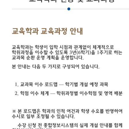
교육학과 교육과정 안내
교육학과는
학생이
입학
시점과
관계없이
체계적으로
학위과정을
이수할
수
있도록
3
년
(6
학기
)
을
1
주기로
하는
교과목
순환
운영
계획을
운영합니다
.
본
안내는
다음
두
가지로
구성되어
있습니다
.
1.
교과목
이수
로드맵
—
학기별
개설
예정
과목
2.
학점
이수
체계
—
학위과정별
이수학점
및
영역
배분
※
본
로드맵은
학과의
인적
여건과
학생
수요를
반영하여
수시로
일부
조정될
수
있습니다
.
수강
신청
전
종합정보시스템의
실제
개설
안내를
함께