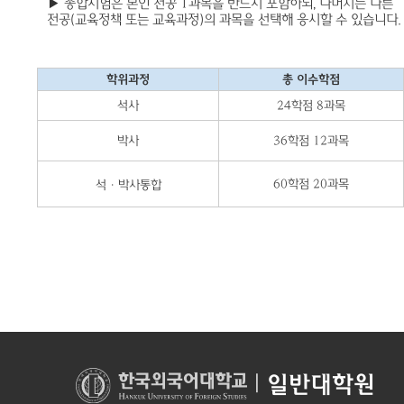
▶
종합시험은
본인
전공
1
과목을
반드시
포함하되
,
나머지는
다른
전공
(
교육정책
또는
교육과정
)
의
과목을
선택해
응시할
수
있습니다
.
학위과정
총 이수학점
석사
24학점 8과목
박사
36학점 12과목
60학점 20과목
석
·
박사
통합
|
일반대학원