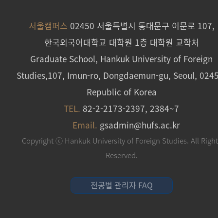
서울캠퍼스
02450 서울특별시 동대문구 이문로 107,
한국외국어대학교 대학원 1층 대학원 교학처
Graduate School, Hankuk University of Foreign
Studies,107, Imun-ro, Dongdaemun-gu, Seoul, 024
Republic of Korea
TEL.
82-2-2173-2397, 2384~7
Email.
gsadmin@hufs.ac.kr
Copyright ⓒ Hankuk University of Foreign Studies. All Righ
Reserved.
전공별 관리자 FAQ