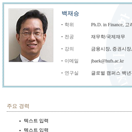
백재승
학위
Ph.D. in Finance
전공
재무학/국제재무
강의
금융시장, 증권시장
이메일
jbaek@hufs.ac.kr
연구실
글로벌 캠퍼스 백년관
주요 경력
텍스트 입력
텍스트 입력